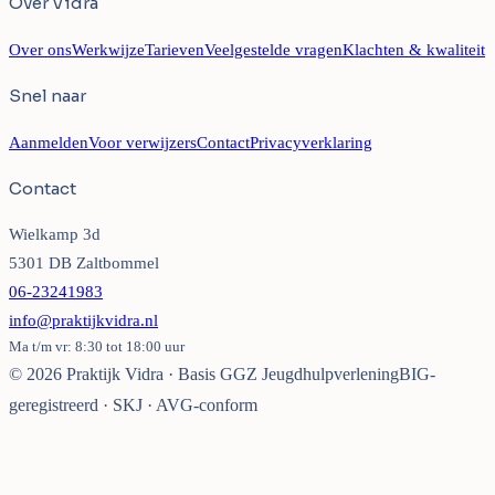
Over Vidra
Over ons
Werkwijze
Tarieven
Veelgestelde vragen
Klachten & kwaliteit
Snel naar
Aanmelden
Voor verwijzers
Contact
Privacyverklaring
Contact
Wielkamp 3d
5301 DB Zaltbommel
06-23241983
info@praktijkvidra.nl
Ma t/m vr: 8:30 tot 18:00 uur
©
2026
Praktijk Vidra · Basis GGZ Jeugdhulpverlening
BIG-
geregistreerd · SKJ · AVG-conform